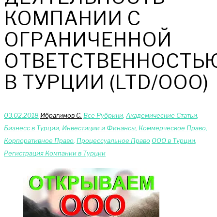
КОМПАНИИ С
ОГРАНИЧЕННОЙ
ОТВЕТСТВЕННОСТЬ
В ТУРЦИИ (LTD/ООО)
03.02.2018
Ибрагимов С.
Bce Pyбрики
,
Академические Статьи
,
Бизнесс в Турции
,
Инвестиции и Финансы
,
Коммерческое Право
,
Корпоративное Право
,
Процессуальное Право
ООО в Турции
,
Регистрация Компании в Турции