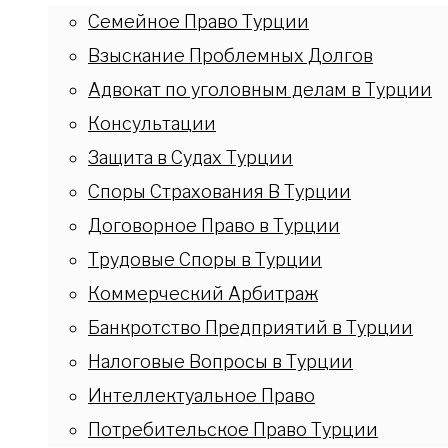
Семейное Право Турции
Взыскание Проблемных Долгов
Адвокат по уголовным делам в Турции
Консультации
Защита в Судах Турции
Споры Страхования В Турции
Договорное Право в Турции
Трудовые Споры в Турции
Коммерческий Арбитраж
Банкротство Предприятий в Турции
Налоговые Вопросы в Турции
Интеллектуальное Право
Потребительское Право Турции