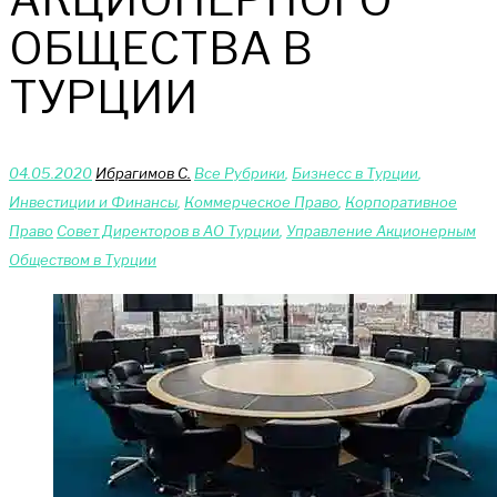
ОБЩЕСТВА В
ТУРЦИИ
04.05.2020
Ибрагимов С.
Bce Pyбрики
,
Бизнесс в Турции
,
Инвестиции и Финансы
,
Коммерческое Право
,
Корпоративное
Право
Совет Директоров в АО Турции
,
Управление Акционерным
Обществом в Турции