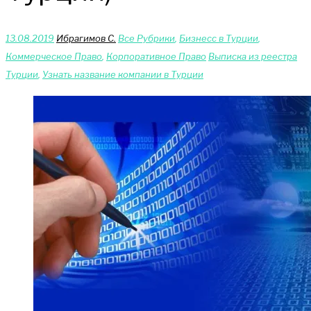
13.08.2019
Ибрагимов С.
Bce Pyбрики
,
Бизнесс в Турции
,
Коммерческое Право
,
Корпоративное Право
Выписка из реестра
Турции
,
Узнать название компании в Турции