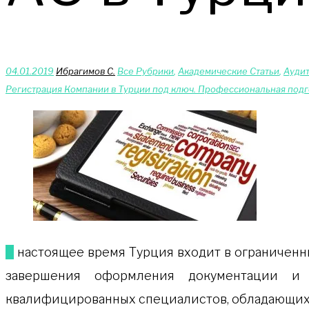
04.01.2019
Ибрагимов С.
Bce Pyбрики
,
Академические Статьи
,
Аудит
Регистрация Компании в Турции под ключ. Профессиональная подг
В настоящее время Турция входит в ограниченный список стран, где возможна быстрая регистрация бизнеса. Однако для успешного и грамотного
завершения оформления документации и 
квалифицированных специалистов, обладающих