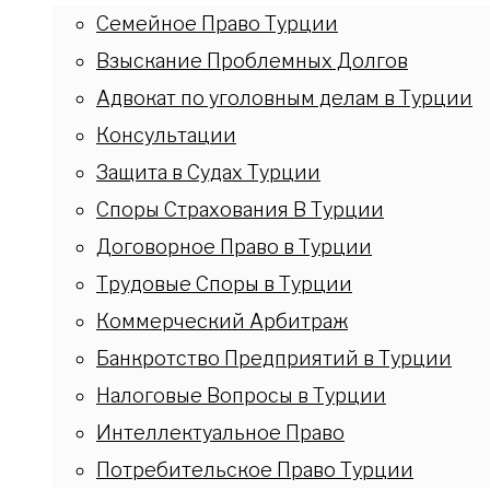
Семейное Право Турции
Взыскание Проблемных Долгов
Адвокат по уголовным делам в Турции
Консультации
Защита в Судах Турции
Споры Страхования В Турции
Договорное Право в Турции
Трудовые Споры в Турции
Коммерческий Арбитраж
Банкротство Предприятий в Турции
Налоговые Вопросы в Турции
Интеллектуальное Право
Потребительское Право Турции