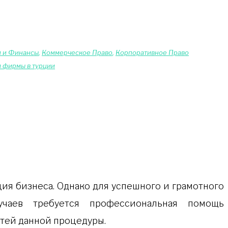
 и Финансы
,
Коммерческое Право
,
Корпоративное Право
я фирмы в турции
чаев требуется профессиональная помощь
тей данной процедуры.