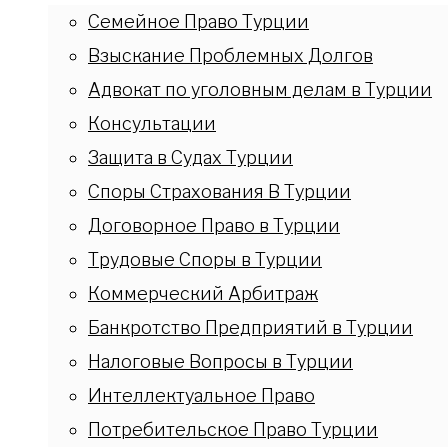
Семейное Право Турции
Взыскание Проблемных Долгов
Адвокат по уголовным делам в Турции
Консультации
Защита в Судах Турции
Споры Страхования В Турции
Договорное Право в Турции
Трудовые Споры в Турции
Коммерческий Арбитраж
Банкротство Предприятий в Турции
Налоговые Вопросы в Турции
Интеллектуальное Право
Потребительское Право Турции