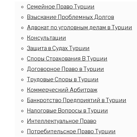
Семейное Право Турции
Взыскание Проблемных Долгов
Адвокат по уголовным делам в Турции
Консультации
Защита в Судах Турции
Споры Страхования В Турции
Договорное Право в Турции
Трудовые Споры в Турции
Коммерческий Арбитраж
Банкротство Предприятий в Турции
Налоговые Вопросы в Турции
Интеллектуальное Право
Потребительское Право Турции