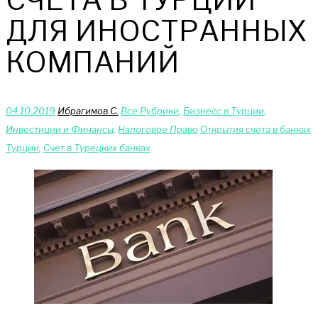
ДЛЯ ИНОСТРАННЫХ
КОМПАНИЙ
04.10.2019
Ибрагимов С.
Bce Pyбрики
,
Бизнесс в Турции
,
Инвестиции и Финансы
,
Налоговое Право
Открытия счета в банках
Турции
,
Счет в Турецких банках