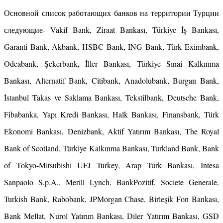
Основной список работающих банков на территории Турции
следующие- Vakif Bank, Ziraat Bankası, Türkiye İş Bankası,
Garanti Bank, Akbank, HSBC Bank, ING Bank, Türk Eximbank,
Odeabank, Şekerbank, İller Bankası, Türkiye Sınai Kalkınma
Bankası, Alternatif Bank, Citibank, Anadolubank, Burgan Bank,
İstanbul Takas ve Saklama Bankası, Tekstilbank, Deutsche Bank,
Fibabanka, Yapı Kredi Bankası, Halk Bankası, Finansbank, Türk
Ekonomi Bankası, Denizbank, Aktif Yatırım Bankası, The Royal
Bank of Scotland, Türkiye Kalkınma Bankası, Turkland Bank, Bank
of Tokyo-Mitsubishi UFJ Turkey, Arap Turk Bankası, Intesa
Sanpaolo S.p.A., Merill Lynch, BankPozitif, Societe Generale,
Turkish Bank, Rabobank, JPMorgan Chase, Birleşik Fon Bankası,
Bank Mellat, Nurol Yatırım Bankası, Diler Yatırım Bankası, GSD