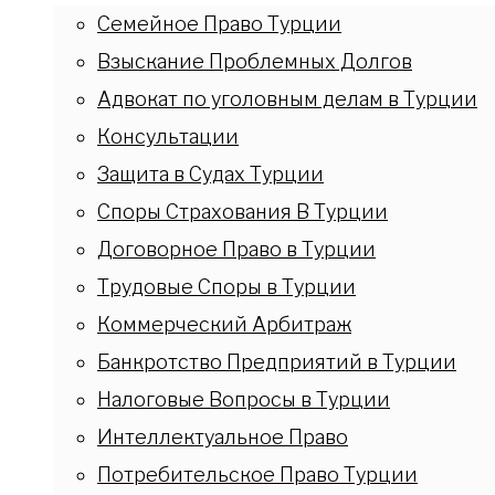
Семейное Право Турции
Взыскание Проблемных Долгов
Адвокат по уголовным делам в Турции
Консультации
Защита в Судах Турции
Споры Страхования В Турции
Договорное Право в Турции
Трудовые Споры в Турции
Коммерческий Арбитраж
Банкротство Предприятий в Турции
Налоговые Вопросы в Турции
Интеллектуальное Право
Потребительское Право Турции