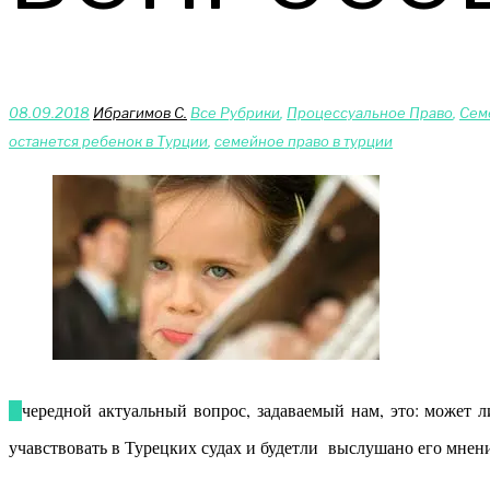
08.09.2018
Ибрагимов С.
Bce Pyбрики
,
Процессуальное Право
,
Сeм
останется ребенок в Турции
,
семейное право в турции
Очередной актуальный вопрос, задаваемый нам, это: может ли в Турции ребенок учавствовать в суде во время бракоразводного процесса между родителями? С каких пор ребенок может
учавствовать в Турецких судах и будетли выслушано его мнен