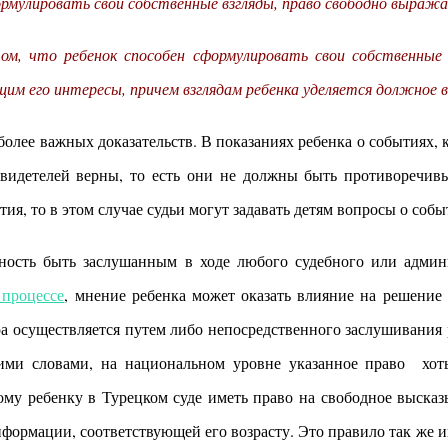
рмулировать свои собственные взгляды, право свободно выражат
ом, что ребенок способен сформулировать свои собственные 
им его интересы, причем взглядам ребенка уделяется должное 
иболее важных доказательств. В показаниях ребенка о событиях,
 свидетелей верны, то есть они не должны быть противоречивы
ия, то в этом случае судьи могут задавать детям вопросы о собы
жность быть заслушанным в ходе любого судебного или админи
 процессе
, мнение ребенка может оказать влияние на решение
 осуществляется путем либо непосредственного заслушивания р
ими словами, на национальном уровне указанное право хоть
ому ребенку в Турецком суде иметь право на свободное выска
формации, соответствующей его возрасту. Это правило так же 