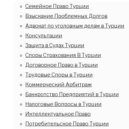
Семейное Право Турции
Взыскание Проблемных Долгов
Адвокат по уголовным делам в Турции
Консультации
Защита в Судах Турции
Споры Страхования В Турции
Договорное Право в Турции
Трудовые Споры в Турции
Коммерческий Арбитраж
Банкротство Предприятий в Турции
Налоговые Вопросы в Турции
Интеллектуальное Право
Потребительское Право Турции