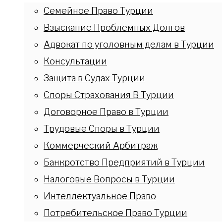
Семейное Право Турции
Взыскание Проблемных Долгов
Адвокат по уголовным делам в Турции
Консультации
Защита в Судах Турции
Споры Страхования В Турции
Договорное Право в Турции
Трудовые Споры в Турции
Коммерческий Арбитраж
Банкротство Предприятий в Турции
Налоговые Вопросы в Турции
Интеллектуальное Право
Потребительское Право Турции