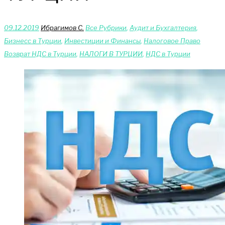
09.12.2019
Ибрагимов С.
Bce Pyбрики
,
Аудит и Бухгалтерия
,
Бизнесс в Турции
,
Инвестиции и Финансы
,
Налоговое Право
Возврат НДС в Турции
,
НАЛОГИ В ТУРЦИИ
,
НДС в Турции