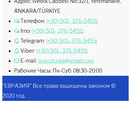
Адрес: İvedik Caddesi No:32/1, Yenimahalle,
ANKARA/TÜRKİYE
Телефон:
(+90) 501- 376-5455
;
İmo:
(+90) 501- 376-5455
;
Telegram:
(+90) 501- 376-5455
;
Viber:
(+90) 501- 376-5455
;
E-mail:
pravoturka@gmail.com
Рабочие Часы: Пн-Суб: 08:30-20:00
"ЕВРАЗИЯ" Все права защищены законом ©
2020 год.