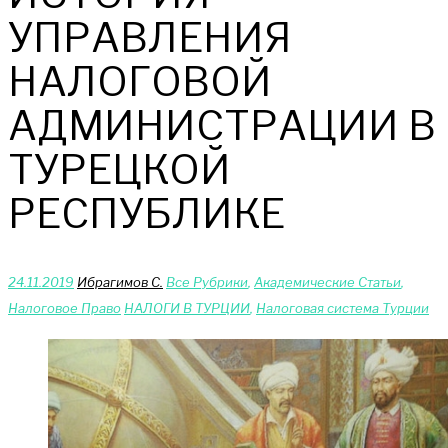
УПРАВЛЕНИЯ
НАЛОГОВОЙ
АДМИНИСТРАЦИИ В
ТУРЕЦКОЙ
РЕСПУБЛИКЕ
24.11.2019
Ибрагимов С.
Bce Pyбрики
,
Академические Статьи
,
Налоговое Право
НАЛОГИ В ТУРЦИИ
,
Налоговая система Турции