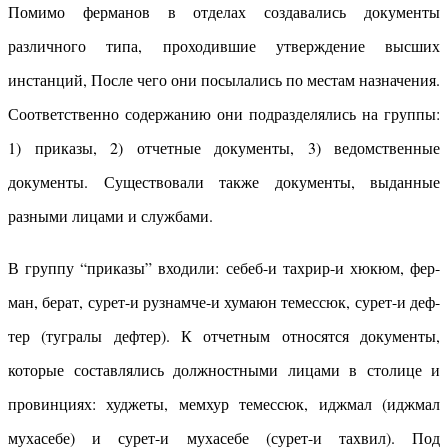
Помимо ферманов в отделах создавались документы
различного типа, проходившие утверждение высших
инстанций, После чего они посылались по местам назначения.
Соответственно содержанию они подразделялись на группы:
1) приказы, 2) отчетные документы, 3) ведомственные
документы. Существовали также документы, выданные
разными лицами и службами.
В группу “приказы” входили: себеб-и тахрир-и хюкюм, фер-
ман, берат, сурет-и рузнамче-и хумаюн темессюк, сурет-и деф-
тер (тугралы дефтер). К отчетным относятся документы,
которые составлялись должностными лицами в столице и
провинциях: худжеты, мемхур темессюк, иджмал (иджмал
мухасебе) и сурет-и мухасебе (сурет-и тахвил). Под