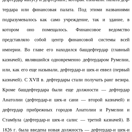
тердара или финансовая палата. Под этими названиями
подразумевалось как само учреждение, так и здание, в
котором оно помещалось. Финансовое ведомство
представляло собой центр финансовой системы всей
империи. Во главе его находился башдефтердар (главный
казначей), являвшийся одновременно дефтердаром Румелии,
или, как его еще называли, дефтердар-и шек-и еввел (первый
казначей). С XVII в. дефтердары стали получать ранг везира.
Кроме башдефтердара были еще должности — дефтердар
Анатолии (дефтердар-и шек-и сани — второй казначей) и
дефтердар прибрежных городов Анатолии и Румелии и
Стамбула (дефтердар-и шек-и салис — третий казначей). В
1826 г. была введена новая должность — дефтердар-и шек-и