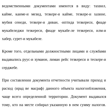
ведомственными документами имеются в виду: тахвил,
кайме, каиме-и мезид, тезкере-и кайме, тезкере-и хазине,
мубия сенеди, тезкере-и диван, -иптида тезкереси, фиаде
мукабеледжи тезкереси, фиаде мукабе-ле тезкереси, илм-и
хабер, сурет-и мукабеле.
Кроме того, отдельными должностными лицами и службами
выдавались руус-и хумаюн, лиман рейс тезкереси и тескере-и
серджебе.
При составлении документа отчетности учитывали приход и
расход (ирад ве масраф) данного объекта налогообложения,
чаще всего определенной территории. Документ выдавался
тому, кто на месте собирал указанную в нем сумму налогов.