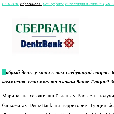
01.01.2018
Ибрагимов С.
Bce Pyбрики
,
Инвестиции и Финансы
БАНК
Добрый день, у меня к вам следующий вопрос. Я гражданка России. Могу ли я пересылать деньги Банковским переводом заплатив минимальную
коммисию, если могу то в каком банке Турции? З
Марина, на сегодняшний день у Вас есть получи
банкоматах DenizBank на территории Турции бе