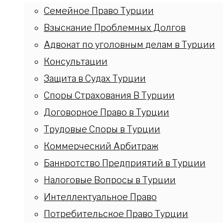
Семейное Право Турции
Взыскание Проблемных Долгов
Адвокат по уголовным делам в Турции
Консультации
Защита в Судах Турции
Споры Страхования В Турции
Договорное Право в Турции
Трудовые Споры в Турции
Коммерческий Арбитраж
Банкротство Предприятий в Турции
Налоговые Вопросы в Турции
Интеллектуальное Право
Потребительское Право Турции