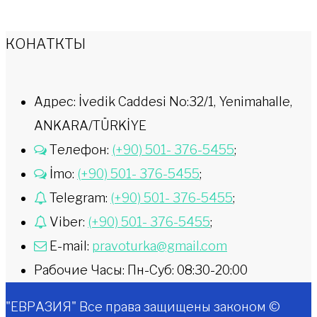
КОНАТКТЫ
Адрес: İvedik Caddesi No:32/1, Yenimahalle,
ANKARA/TÜRKİYE
Телефон:
(+90) 501- 376-5455
;
İmo:
(+90) 501- 376-5455
;
Telegram:
(+90) 501- 376-5455
;
Viber:
(+90) 501- 376-5455
;
E-mail:
pravoturka@gmail.com
Рабочие Часы: Пн-Суб: 08:30-20:00
"ЕВРАЗИЯ" Все права защищены законом ©