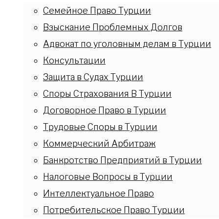
Семейное Право Турции
Взыскание Проблемных Долгов
Адвокат по уголовным делам в Турции
Консультации
Защита в Судах Турции
Споры Страхования В Турции
Договорное Право в Турции
Трудовые Споры в Турции
Коммерческий Арбитраж
Банкротство Предприятий в Турции
Налоговые Вопросы в Турции
Интеллектуальное Право
Потребительское Право Турции