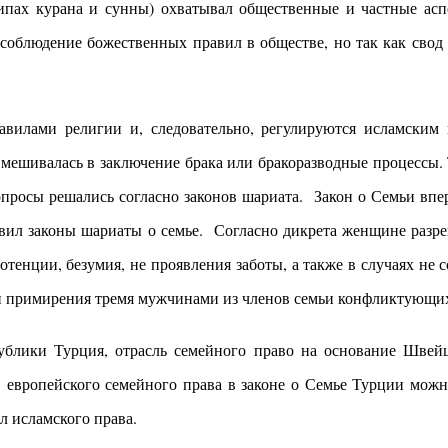
пах курана и сунны) охватывал общественные и частные асп
 соблюдение божественных правил в обществе, но так как свод
вилами религии и, следовательно, регулируются исламским 
е вмешивалась в заключение брака или бракоразводные процессы. 
 вопросы решались согласно законов шариата. Закон о Семьи вп
авил законы шариаты о семье. Согласно дикрета женщине разре
тенции, безумия, не проявления заботы, а также в случаях не
ки примирения тремя мужчинами из членов семьи конфликтующих
публики Турция, отрасль семейного право на основание Шве
й европейского семейного права в законе о Семье Турции мож
ил исламского права.