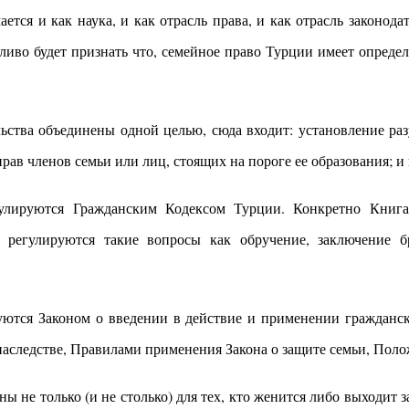
ся и как наука, и как отрасль права, и как отрасль законода
дливо будет признать что, семейное право Турции имеет опред
льства объединены одной целью, сюда входит: установление ра
ав членов семьи или лиц, стоящих на пороге ее образования; и 
улируются Гражданским Кодексом Турции. Конкретно Книга I
регулируются такие вопросы как обручение, заключение бр
уются Законом о введении в действие и применении гражданск
наследстве, Правилами применения Закона о защите семьи, Пол
ны не только (и не столько) для тех, кто женится либо выходит 