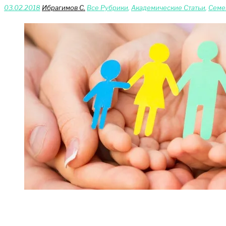
03.02.2018
Ибрагимов С.
Bce Pyбрики
,
Академические Статьи
,
Сeме