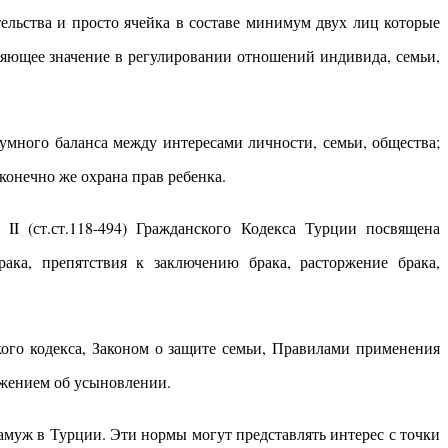
тельства и просто ячейка в составе минимум двух лиц которые
еляющее значение в регулировании отношений индивида, семьи,
зумного баланса между интересами личности, семьи, общества;
конечно же охрана прав ребенка.
I (ст.ст.118-494) Гражданского Кодекса Турции посвящена
ака, препятствия к заключению брака, расторжение брака,
ого кодекса, Законом о защите семьи, Правилами применения
ожением об усыновлении.
замуж в Турции. Эти нормы могут представлять интерес с точки