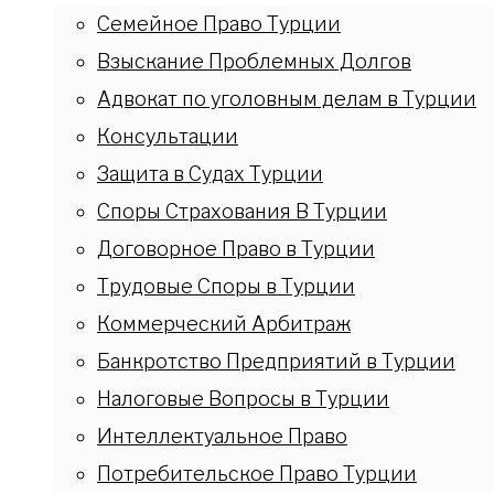
Семейное Право Турции
Взыскание Проблемных Долгов
Адвокат по уголовным делам в Турции
Консультации
Защита в Судах Турции
Споры Страхования В Турции
Договорное Право в Турции
Трудовые Споры в Турции
Коммерческий Арбитраж
Банкротство Предприятий в Турции
Налоговые Вопросы в Турции
Интеллектуальное Право
Потребительское Право Турции