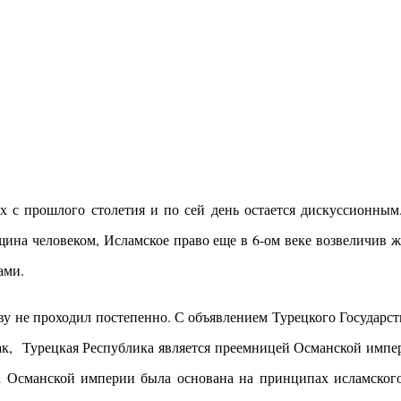
х с прошлого столетия и по сей день остается дискуссионным.
щина человеком, Исламское право еще в 6-ом веке возвеличив ж
ами.
ву не проходил постепенно. С объявлением Турецкого Государс
ак, Турецкая Республика является преемницей Османской импери
 Османской империи была основана на принципах исламского 