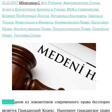
21.12.2017
Ибрагимов С.
Bce Pyбрики
,
Академические Статьи
,
Аудит и Бухгалтерия
,
Бизнесс в Турции
,
ВНЖ и Гражданство
,
Возврат Проблемных Долгов
,
Договора и Контракты
,
Законы в
Турции
,
Инвестиции и Финансы
,
Коммерческое Право
,
Налоговое
Право
,
Наследственное Право
,
Процессуальное Право
,
Сeмейное
Право
,
Трудовые Споры
Одним из локомотивов современного права бесспорно
является Гражданский Кодекс. Нынешнее гражданское право