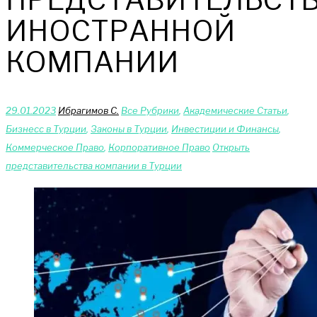
ИНОСТРАННОЙ
КОМПАНИИ
29.01.2023
Ибрагимов С.
Bce Pyбрики
,
Академические Статьи
,
Бизнесс в Турции
,
Законы в Турции
,
Инвестиции и Финансы
,
Коммерческое Право
,
Корпоративное Право
Открыть
представительства компании в Турции