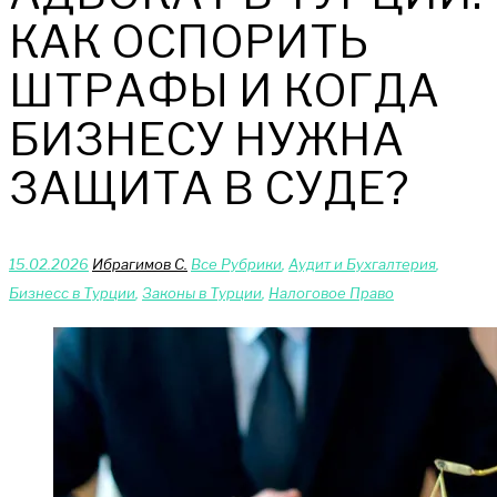
КАК ОСПОРИТЬ
ШТРАФЫ И КОГДА
БИЗНЕСУ НУЖНА
ЗАЩИТА В СУДЕ?
15.02.2026
Ибрагимов С.
Bce Pyбрики
,
Аудит и Бухгалтерия
,
Бизнесс в Турции
,
Законы в Турции
,
Налоговое Право