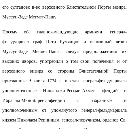
его султаново в-во верховного Блистательной Порты везира,
Муссун-Заде Мегмет-Пашу.
Посему оба главнокомандующие армиями, генерал-
фельдмаршал граф Петр Румянцов и верховный везир
Муссун-Заде Мегмет-Паша, следуя предположениям их
высоких дворов, употребили о том свои попечения, и от
верховного визиря со стороны Блистательной Порты
присланные 5 июля 1774 г. в стан генерал-фельдмаршала
уполномоченные Нишанджи-Ресьми-Ахмет эфендий и
Ибрагим-Мюниб-реис-эфендий с избранным и
уполномоченным от упомянутого генерал-фельдмаршала
князем Николаем Репниным, генерал-поручиком, орденов Св.