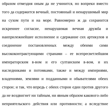
образом отмездия оным да не учинится, но вопреки вместо
того да содержится вечный, постоянный и ненарушимый мир
на сухом пути и на море. Равномерно ж да сохранится
искреннее согласие, ненарушимая вечная дружба и
наиприлежнейшее исполнение и сдержание сих артикулов и
соединение постановленных между обеими сими
высококонтрактующими странами – ее всепресветлейшим
императорским в-вом и его султанским в-вом, и их
наследниками и потомками, также и между империями,
владениями, землями и подданными и обывателями обеих
сторон; и так, что впредь с обеих сторон един против другого
да не воздвигнет ни тайным, ни явным образом какового-либо
неприятельского действия или противности; а вследствие