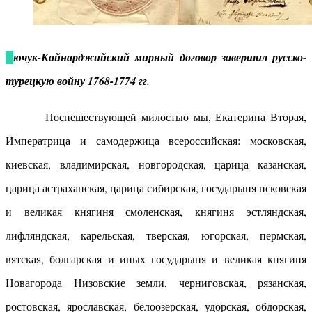
Кючук-Кайнарджийский мирный договор завершил русско-
турецкую войну 1768-1774 гг.
Поспешествующей милостью мы, Екатерина Вторая,
Императрица и самодержица всероссийская: московская,
киевская, владимирская, новгородская, царица казанская,
царица астраханская, царица сибирская, государыня псковская
и великая княгиня смоленская, княгиня эстляндская,
лифляндская, карельская, тверская, югорская, пермская,
вятская, болгарская и иных государыня и великая княгиня
Новагорода Низовские земли, черниговская, рязанская,
ростовская, ярославская, белоозерская, удорская, обдорская,