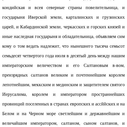
кондийская и всея северные страны повелительница, и
государыня Иверской земли, карталинских и грузинских
царей, и Кабардинской земли, черкасских и горских князей и
иные наследная государыня и обладательница, объявляем сим
кому о том ведать надлежит, что нынешнего тысяча семьсот
семьдесят четвертого года июля в десятый день между нашим
императорским величеством и его Салтановым в-вом,
преизрядных салтанов великим и почтеннейшим королем
лепотнейшим, меккским и мединским и защитителем святого
Иерусалима, королем и императором пространнейших
провинций поселенных в странах европских и ассййских и на
Белом и на Черном море светлейшим и державнейшим и
величайшим императором, салтаном, сыном салтанов, и