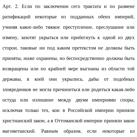
Арт. 2. Если по заключении сего трактата и по размене
ратификаций некоторые из подданных обеих империй,
учиняя какое-либо тяжкое преступление, преслушание или
измену, захотят укрыться или прибегнуть к одной из двух
сторон, таковые ни под каким претекстом не должны быть
приняты, ниже охранены, но беспосредственно должны быть
возвращены или по крайней мере выгнаны из области той
державы, в коей они укрылись, дабы от подобных
зловредников не могла причиниться или родиться какая-либо
остуда или излишние между двумя империями споры,
исключая только тех, кои в Российской империи приняли
христианский закон, а в Оттоманской империи приняли закон
магометанский. Равным образом, если некоторые из