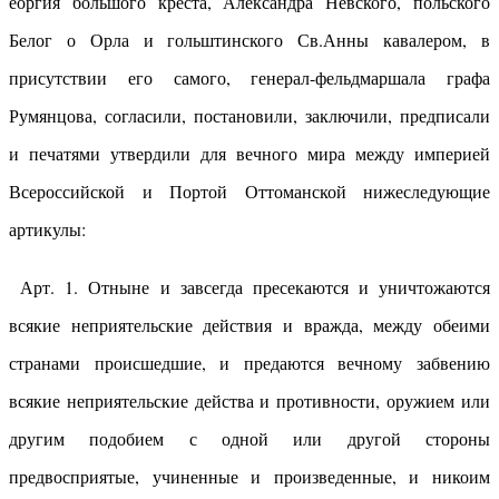
еоргия большого креста, Александра Невского, польского
Белог о Орла и гольштинского Св.Анны кавалером, в
присутствии его самого, генерал-фельдмаршала графа
Румянцова, согласили, постановили, заключили, предписали
и печатями утвердили для вечного мира между империей
Всероссийской и Портой Оттоманской нижеследующие
артикулы:
Арт. 1. Отныне и завсегда пресекаются и уничтожаются
всякие неприятельские действия и вражда, между обеими
странами происшедшие, и предаются вечному забвению
всякие неприятельские действа и противности, оружием или
другим подобием с одной или другой стороны
предвосприятые, учиненные и произведенные, и никоим