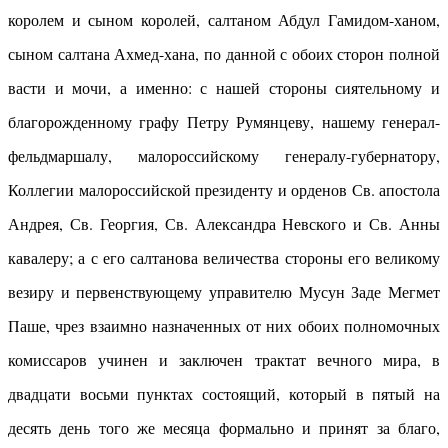
королем и сыном королей, салтаном Абдул Гамидом-ханом,
сыном салтана Ахмед-хана, по данной с обоих сторон полной
васти и мочи, а именно: с нашей стороны сиятельному и
благорожденному графу Петру Румянцеву, нашему генерал-
фельдмаршалу, малороссийскому генералу-губернатору,
Коллегии малороссийской президенту и орденов Св. апостола
Андрея, Св. Георгия, Св. Александра Невского и Св. Анны
кавалеру; а с его салтанова величества стороны его великому
везиру и первенствующему управителю Мусун Заде Мегмет
Паше, чрез взаимно назначенных от них обоих полномочных
комиссаров учинен и заключен трактат вечного мира, в
двадцати восьми пунктах состоящий, который в пятый на
десять день того же месяца формально и принят за благо,