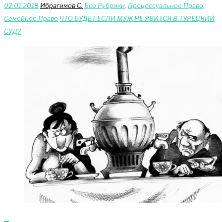
02.01.2018
Ибрагимов С.
Bce Pyбрики
,
Процессуальное Право
,
Сeмейное Право
ЧТО БУДЕТ ЕСЛИ МУЖ НЕ ЯВИТСЯ В ТУРЕЦКИЙ
СУД?