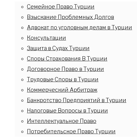
Семейное Право Турции
Взыскание Проблемных Долгов
Адвокат по уголовным делам в Турции
Консультации
Защита в Судах Турции
Споры Страхования В Турции
Договорное Право в Турции
Трудовые Споры в Турции
Коммерческий Арбитраж
Банкротство Предприятий в Турции
Налоговые Вопросы в Турции
Интеллектуальное Право
Потребительское Право Турции