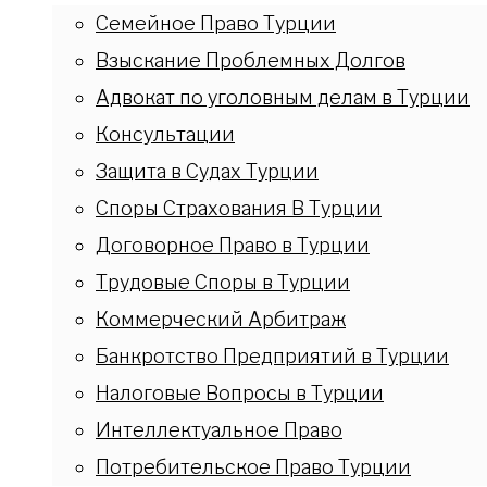
Семейное Право Турции
Взыскание Проблемных Долгов
Адвокат по уголовным делам в Турции
Консультации
Защита в Судах Турции
Споры Страхования В Турции
Договорное Право в Турции
Трудовые Споры в Турции
Коммерческий Арбитраж
Банкротство Предприятий в Турции
Налоговые Вопросы в Турции
Интеллектуальное Право
Потребительское Право Турции