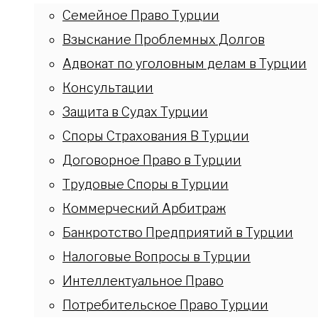
Семейное Право Турции
Взыскание Проблемных Долгов
Адвокат по уголовным делам в Турции
Консультации
Защита в Судах Турции
Споры Страхования В Турции
Договорное Право в Турции
Трудовые Споры в Турции
Коммерческий Арбитраж
Банкротство Предприятий в Турции
Налоговые Вопросы в Турции
Интеллектуальное Право
Потребительское Право Турции