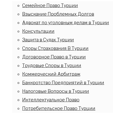
Семейное Право Турции
Взыскание Проблемных Долгов
Адвокат по уголовным делам в Турции
Консультации
Защита в Судах Турции
Споры Страхования В Турции
Договорное Право в Турции
Трудовые Споры в Турции
Коммерческий Арбитраж
Банкротство Предприятий в Турции
Налоговые Вопросы в Турции
Интеллектуальное Право
Потребительское Право Турции