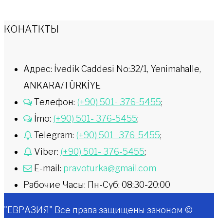
КОНАТКТЫ
Адрес: İvedik Caddesi No:32/1, Yenimahalle,
ANKARA/TÜRKİYE
Телефон:
(+90) 501- 376-5455
;
İmo:
(+90) 501- 376-5455
;
Telegram:
(+90) 501- 376-5455
;
Viber:
(+90) 501- 376-5455
;
E-mail:
pravoturka@gmail.com
Рабочие Часы: Пн-Суб: 08:30-20:00
"ЕВРАЗИЯ" Все права защищены законом ©