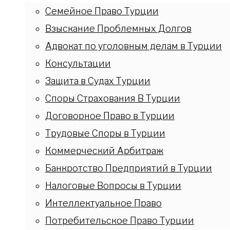
Семейное Право Турции
Взыскание Проблемных Долгов
Адвокат по уголовным делам в Турции
Консультации
Защита в Судах Турции
Споры Страхования В Турции
Договорное Право в Турции
Трудовые Споры в Турции
Коммерческий Арбитраж
Банкротство Предприятий в Турции
Налоговые Вопросы в Турции
Интеллектуальное Право
Потребительское Право Турции