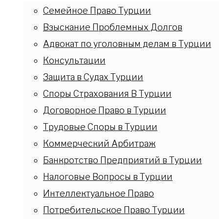
Семейное Право Турции
Взыскание Проблемных Долгов
Адвокат по уголовным делам в Турции
Консультации
Защита в Судах Турции
Споры Страхования В Турции
Договорное Право в Турции
Трудовые Споры в Турции
Коммерческий Арбитраж
Банкротство Предприятий в Турции
Налоговые Вопросы в Турции
Интеллектуальное Право
Потребительское Право Турции