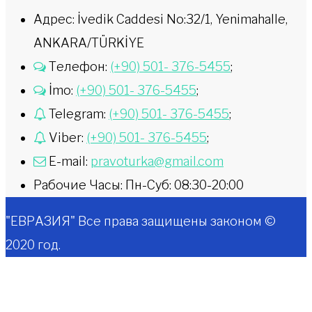
Адрес: İvedik Caddesi No:32/1, Yenimahalle,
ANKARA/TÜRKİYE
Телефон:
(+90) 501- 376-5455
;
İmo:
(+90) 501- 376-5455
;
Telegram:
(+90) 501- 376-5455
;
Viber:
(+90) 501- 376-5455
;
E-mail:
pravoturka@gmail.com
Рабочие Часы: Пн-Суб: 08:30-20:00
"ЕВРАЗИЯ" Все права защищены законом ©
2020 год.