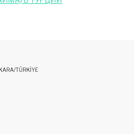
ЙМА) В ТУРЦИИ
 ANKARA/TÜRKİYE