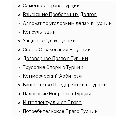
Семейное Право Турции
Взыскание Проблемных Долгов
Адвокат по уголовным делам в Турции
Консультации
Защита в Судах Турции
Споры Страхования В Турции
Договорное Право в Турции
Трудовые Споры в Турции
Коммерческий Арбитраж
Банкротство Предприятий в Турции
Налоговые Вопросы в Турции
Интеллектуальное Право
Потребительское Право Турции