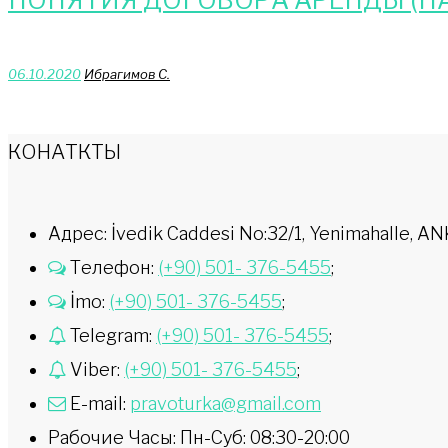
ПОНЯТИЯ ДОГОВОРА АРЕНДЫ (НА
06.10.2020
Ибрагимов С.
КОНАТКТЫ
Адрес: İvedik Caddesi No:32/1, Yenimahalle,
Телефон:
(+90) 501- 376-5455
;
İmo:
(+90) 501- 376-5455
;
Telegram:
(+90) 501- 376-5455
;
Viber:
(+90) 501- 376-5455
;
E-mail:
pravoturka@gmail.com
Рабочие Часы: Пн-Суб: 08:30-20:00