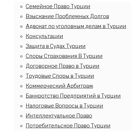
Семейное Право Турции
Взыскание Проблемных Долгов
Адвокат по уголовным делам в Турции
Консультации
Защита в Судах Турции
Споры Страхования В Турции
Договорное Право в Турции
Трудовые Споры в Турции
Коммерческий Арбитраж
Банкротство Предприятий в Турции
Налоговые Вопросы в Турции
Интеллектуальное Право
Потребительское Право Турции